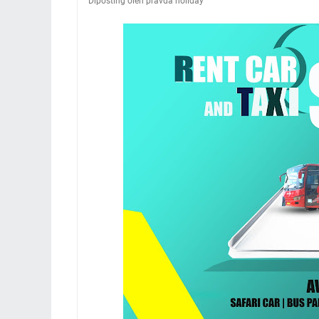
Diposting oleh pravda holiday