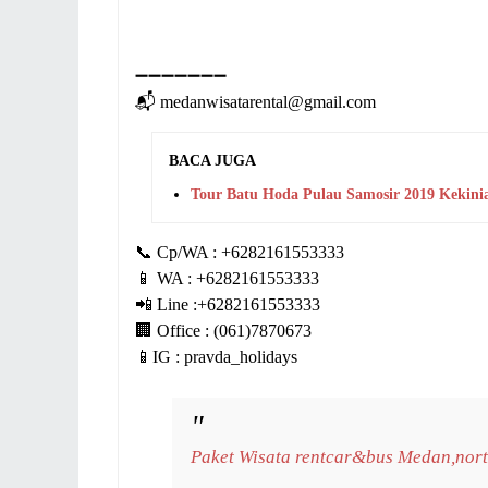
➖
➖
➖
➖
➖
➖
➖
📬
medanwisatarental@gmail.com
BACA JUGA
Tour Batu Hoda Pulau Samosir 2019 Kekini
📞
Cp/WA : +6282161553333
📱
WA : +6282161553333
📲
Line :+6282161553333
🏢
Office : (061)7870673
📱
IG : pravda_holidays
Paket Wisata rentcar&bus Medan,nort