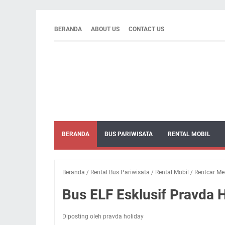
BERANDA
ABOUT US
CONTACT US
BERANDA
BUS PARIWISATA
RENTAL MOBIL
Beranda
/
Rental Bus Pariwisata
/
Rental Mobil
/
Rentcar M
Bus ELF Esklusif Pravda 
Diposting oleh pravda holiday