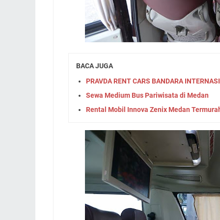
BACA JUGA
PRAVDA RENT CARS BANDARA INTERNAS
Sewa Medium Bus Pariwisata di Medan
Rental Mobil Innova Zenix Medan Termura