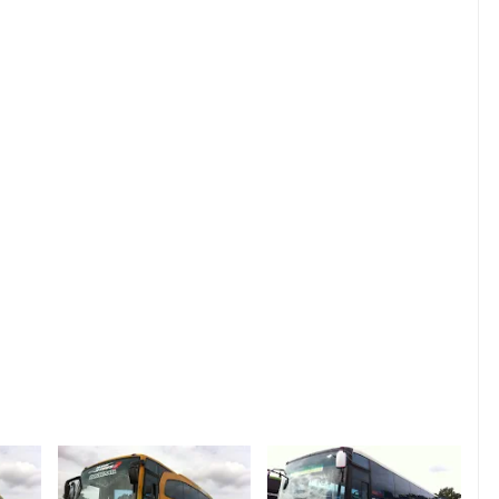
mobil elf di medan sewa isuzu elf di medan sewa mobil
medan harga sewa elf di medan sewa isuzu elf long medan
ental bus elf di medan sewa bus elf jakarta sewa bus elf
ewa bus elf di bogor sewa bus elf bandung sewa bus elf di
iwisata sewa bus elf murah di jakarta harga sewa bus elf
a sewa bus elf murah daftar harga sewa bus elf harga sewa
 bus elf jakarta harga sewa bus elf murah jakarta harga
ewa bus elf murah jakarta sewa bus pariwisata elf jakarta
 sewa minibus elf balikpapan sewa micro bus elf sewa bus
lf surabaya sewa bus elf tangerang tarif sewa bus elf