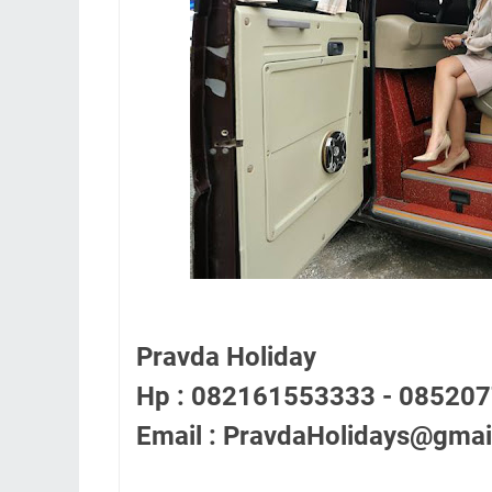
Pravda Holiday
Hp : 082161553333 - 08520
Email : PravdaHolidays@gma