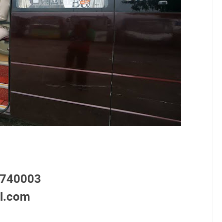
7740003
il.com