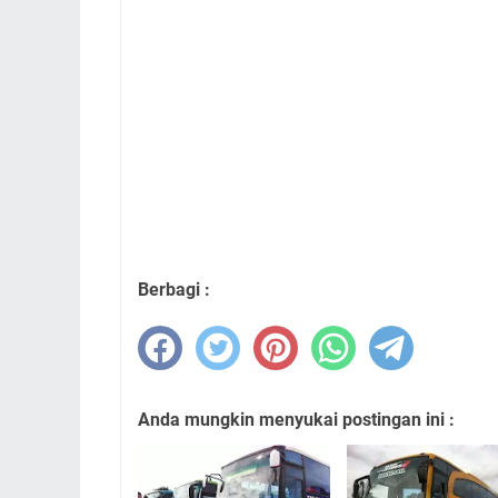
sewa elf medan sewa isuzu elf medan sewa 
isuzu elf di medan sewa mobil elf murah di 
sewa mobil elf medan harga sewa elf medan r
sewa bus elf bogor sewa bus elf cipaganti s
jakarta sewa bus elf murah sewa bus elf par
cipaganti harga sewa bus elf di jakarta harg
mini bus elf harga sewa bus elf harga sewa
sewa bus pariwisata elf sewa bus isuzu elf s
sewa mini bus elf jakarta sewa mini bus elf
elf pregio sewa bus elf palembang sewa bus e
Berbagi :
Anda mungkin menyukai postingan ini :